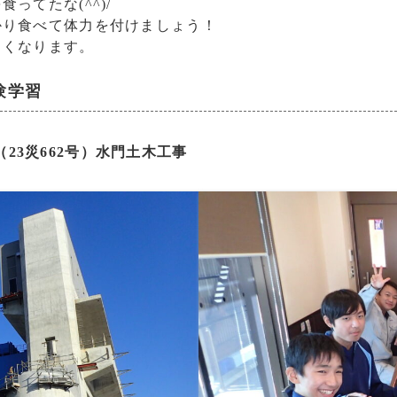
ってたな(^^)/
かり食べて体力を付けましょう！
しくなります。
験学習
23災662号）水門土木工事